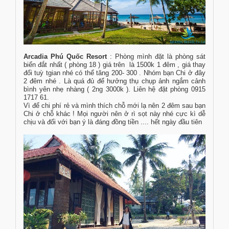
Arcadia Phú Quốc Resort
: Phòng mình đặt là phòng sát
biển đắt nhất ( phòng 18 ) giá trên là 1500k 1 đêm , giá thay
đổi tuỳ tgian nhé có thể tăng 200- 300 . Nhóm bạn Chi ở đây
2 đêm nhé . Là quá đủ để hưởng thụ chụp ảnh ngắm cảnh
bình yên nhẹ nhàng ( 2ng 3000k ). Liên hệ đặt phòng 0915
1717 61.
Vì để chi phí rẻ và mình thích chỗ mới lạ nên 2 đêm sau bạn
Chi ở chỗ khác ! Mọi người nên ở rì sọt này nhé cực kì dễ
chịu và đối với bạn ý là đáng đồng tiền .... hết ngày đầu tiên