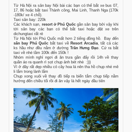
Từ Hà Nội ra sân bay Nội bài các bạn có thể bắt xe bus 07,
17, 86 hoặc bắt taxi Thành công, Mai Linh, Thanh Nga (170k
-180k/ xe 4 chỗ).
Taxi sân bay: 220k
Các khách sạn,
resort ở Phú Quốc
gần sân bay bởi vậy khi
tới sân bay các bạn có thể bắt taxi hoặc đặt xe trên
dichungtaxi rất rẻ
Từ Hà Nội tới Phú Quốc mất hơn 2 tiếng đồng hồ. Bay đến
sân bay Phú Quốc
bắt taxi về
Resort Arcadia
, tất cả các
ks hầu như đều nằm ở đường
Trần Hưng Đạo
. Cứ ra bắt
taxi về nhé tầm 100k đến 150k !
Nhóm mình nghỉ ngơi đi ăn trưa gần đấy rồi 14h về thay
quần áo ra quanh rì sọt chụp ảnh bét nhè :)))
Vì ở đây rất đẹp nhiều cỏ cây hoa lá nên tha hồ chụp nhé mê
li lắm trong lành lắm
Chụp xong xuôi về thay đồ tiếp ra biển tắm chụp tiếp nằm
hưởng đến chiều tối rồi đi ăn vậy là hết ngày đầu tiên