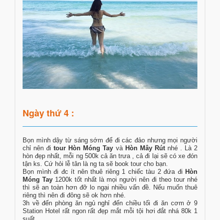
Ngày thứ 4 :
Bọn mình dậy từ sáng sớm để đi các đảo nhưng mọi người
chỉ nên đi
tour Hòn Móng Tay
và
Hòn Mây Rút
nhé . Là 2
hòn đẹp nhất, mỗi ng 500k cả ăn trưa , cả đi lại sẽ có xe đón
tận ks. Cứ hỏi lễ tân là ng ta sẽ book tour cho bạn.
Bọn mình đi đc ít nên thuê riêng 1 chiếc tàu 2 đứa đi
Hòn
Móng Tay
1200k tốt nhất là mọi người nên đi theo tour nhé
thì sẽ an toàn hơn đỡ lo ngại nhiều vấn đề. Nếu muốn thuê
riêng thì nên đi đông sẽ ok hơn nhé.
3h về đến phòng ăn ngủ nghỉ đến chiều tối đi ăn cơm ở 9
Station Hotel rất ngon rất đẹp mắt mỗi tội hơi đắt nhá 80k 1
suất.