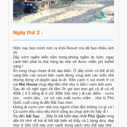
Ngày thứ 2 :
Hôm nay bọn mình mới ra khỏi Resort mà đã bao nhiêu ảnh
rồi
Dậy sớm ngắm biển nằm trong phòng ngắm đc luôn, ngay
cạnh bên phải là nhà hàng ăn nhé sẽ được miễn phí buffet
sáng !
Ăn xong chụp choẹt đi bộ dạo biển. Ở đây mình có thể đi bộ
sang bên các resort bên cạnh đứng chụp ảnh các kiểu nhé
nhưng đừng vô duyên quá là đc. Bên cạnh rì sọt mình ở có
cái
Mai House
chụp đẹp lắm nhé như ở bển í xem ảnh xem
Sau đó về nghỉ ngơi rồi tầm 2h gọi taxi trọn gói cả đi cả về
400k ( 4 5 tiếng đi ít chỉ 300k thôi nhé ) đi các điểm : vườn
sim , vườn tiêu , cơ sở sản xuất nước mắm , nhà tù Phú
Quốc cuối cùng là đến Bãi Sao chơi .
không đi vườn sim nhé mọi người chán lắm không có gì cả !
Cả vườn tiêu nữa nếu thích sống ảo chụp ảnh thì hãy đi !
Ra đến
bãi Sao
.....Đây là bãi biển đẹp nhất
Phú Quốc
mng
đến thì nhớ rẽ trái đi hết bãi biển sẽ thấy cả 1 hàng dừa đẹp
như ở bển chỗ này mới xanh trong sạch như thế này nhé ,