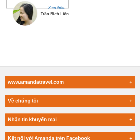
Xem thêm
Trần Bích Liên
www.amandatravel.com
+
Về chúng tôi
+
Nhận tin khuyến mại
+
Kết nối với Amanda trên Facebook
+