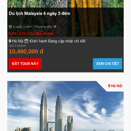
Du lịch Malaysia 4 ngày 3 đêm
4 ngày 3 đêm | Phương tiện:
091 517 1761 (Ms. Anna)
Hà Nội
Khởi hành Đang cập nhật chi tiết
Giá 1 khách
10,490,000 đ
ĐẶT TOUR NÀY
XEM CHI TIẾT
Hà Nội