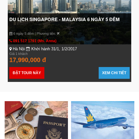
DU LỊCH SINGAPORE - MALAYSIA 6 NGÀY 5 ĐÊM
6 ngày 5 đêm | Phương tiện:
091 517 1761 (Ms. Anna)
Hà Nội
Khởi hành 31/1, 1/2/2017
Giá 1 khách
17,990,000 đ
ĐẶT TOUR NÀY
XEM CHI TIẾT