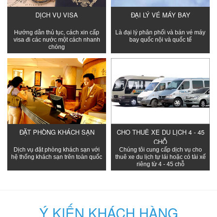
DỊCH VỤ VISA
ĐẠI LÝ VÉ MÁY BAY
Hướng dẫn thủ tục, cách xin cấp
Là đại lý phân phối và bán vé máy
visa đi các nước một cách nhanh
bay quốc nội và quốc tế
chóng
ĐẶT PHÒNG KHÁCH SẠN
CHO THUÊ XE DU LỊCH 4 - 45
CHỖ
Dịch vụ đặt phòng khách sạn với
Chúng tôi cung cấp dịch vụ cho
hệ thống khách sạn trên toàn quốc
thuê xe du lịch tự lái hoặc có tài xế
riêng từ 4 - 45 chỗ
Ý KIẾN KHÁCH HÀNG